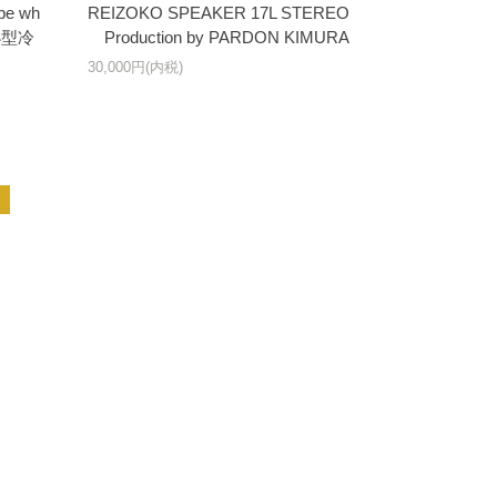
e wh
REIZOKO SPEAKER 17L STEREO
ル小型冷
Production by PARDON KIMURA
30,000円(内税)