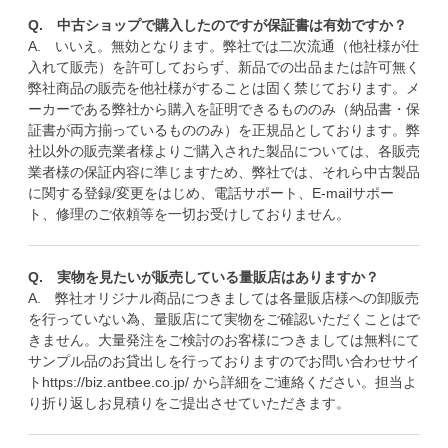
Q. 中古ショップで購入したのですが保証書は有効ですか？
A. いいえ。無効となります。弊社では二次流通（他社様が仕
入れて販売）を許可しておらず、新品での出品または許可無く
弊社商品の販売を他社様がすることは固く禁じております。メ
ーカーである弊社から購入を証明できるもののみ（納品書・保
証書が両方揃っているもののみ）を正規品としております。弊
社以外の販売業者様よりご購入された製品については、各販売
業者様の保証内容に準じますため、弊社では、それら中古製品
に関する登録/変更をはじめ、電話サポート、E-mailサポー
ト、修理のご依頼等を一切お受けしておりません。
Q. 実物を見たいが販売している量販店はありますか？
A. 弊社オリジナル商品につきましては各量販店様への卸販売
を行っていない為、量販店にて実物をご確認いただくことはで
きません。大量発注をご検討のお客様につきましては無料にて
サンプル品のお貸出しを行っておりますのでお問い合わせサイ
ト
https://biz.antbee.co.jp/
から詳細をご連絡ください。担当よ
り折り返しお見積りをご提出させていただきます。