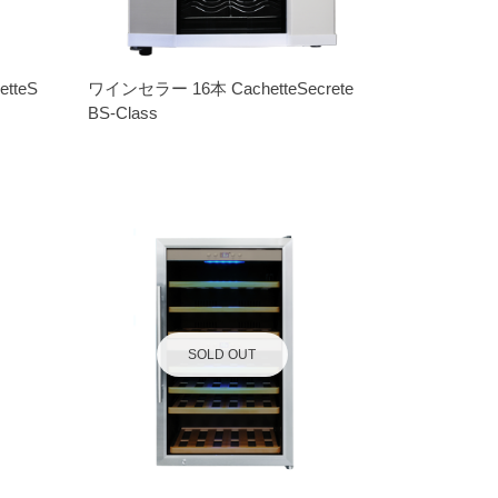
tteS
ワインセラー 16本 CachetteSecrete
BS-Class
SOLD OUT