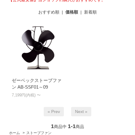
おすすめ順
|
価格順
|
新着順
ゼーベックストーブファ
ン AB-SSF01～09
7,199円(内税) 〜
« Prev
Next »
1
1-1
商品中
商品
ホーム
>
ストーブファン