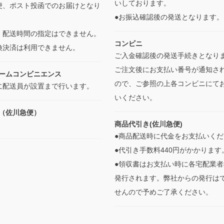
いしております。
便、ポスト投函でのお届けとなり
●お振込確認後の発送となります
・配送時間の指定はできません。
コンビニ
換決済は利用できません。
ご入金確認後の発送手続きとなり
ご注文後にお支払い番号が通知さ
ームコンビニエンス
ので、ご参照の上各コンビニにて
に配送員が設置まで行います。
いください。
（佐川急便）
商品代引き(佐川急便)
●商品配送時に代金をお支払いくだ
●代引き手数料440円がかかります
●領収書はお支払い時に各宅配業者
発行されます。弊社からの発行は
せんので予めご了承ください。