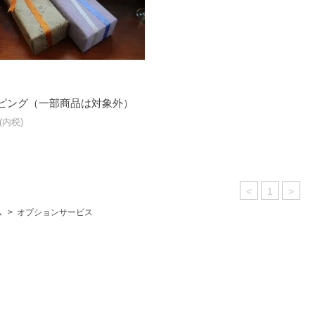
ピング（一部商品は対象外）
(内税)
<
1
>
ム
>
オプションサービス