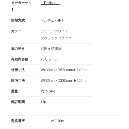
メーカーサイ
「Peltism 」
ト
冷却方式
ペルチェ×HPT
カラー
デューンホワイト
クラシックブラック
扉の開き
右開き/左開き
有効内容積
70リットル
外形寸法
W430mm×D520mm×H740mm
庫内寸法
W330mm×D320mm×H600mm
重量
約15.5Kg
保証期間
1年
定格電圧
AC100V