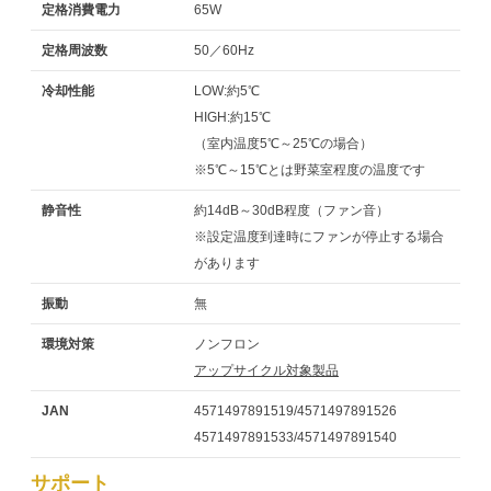
定格消費電力
65W
定格周波数
50／60Hz
冷却性能
LOW:約5℃
HIGH:約15℃
（室内温度5℃～25℃の場合）
※5℃～15℃とは野菜室程度の温度です
静音性
約14dB～30dB程度（ファン音）
※設定温度到達時にファンが停止する場合
があります
振動
無
環境対策
ノンフロン
アップサイクル対象製品
JAN
4571497891519/4571497891526
4571497891533/4571497891540
サポート