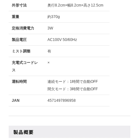
外形寸法
奥行8.2cm×幅8.2cm×高さ12.5cm
重量
約370g
定格消費電力
3W
製品電圧
AC100V 50/60Hz
ミスト調整
有
充電式コードレ
×
ス
運転時間
連続モード：1時間で自動OFF
間欠モード：3時間で自動OFF
JAN
4571497896958