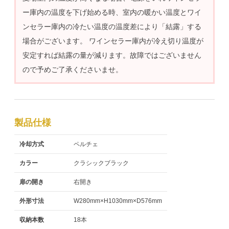
ー庫内の温度を下げ始める時、室内の暖かい温度とワイ
ンセラー庫内の冷たい温度の温度差により「結露」する
場合がございます。 ワインセラー庫内が冷え切り温度が
安定すれば結露の量が減ります。故障ではございません
ので予めご了承くださいませ。
製品仕様
冷却方式
ペルチェ
カラー
クラシックブラック
扉の開き
右開き
外形寸法
W280mm×H1030mm×D576mm
収納本数
18本