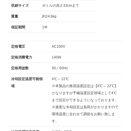
収納サイズ
ボトルの高さ33cmまで
重量
約24.6kg
保証期間
1年
定格電圧
AC100V
定格消費電力
140W
定格周波数
50／60Hz
冷却設定温度可能領
4℃～ 22℃
域
※本製品の推奨温度設定は【8℃～ 22℃】
となりますが予備温度設定領域として4℃
まで設定ができるようになっております。
※過度な冷却設定は負荷がかかりますので
環境温度に合わせて調節をお願い致しま
す。