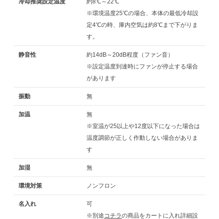
冷却推奨設定温度
約8℃～22℃
※環境温度25℃の場合、本体の最低冷却設
定4℃の時、庫内空気は約8℃まで下がりま
す。
静音性
約14dB～20dB程度（ファン音）
※設定温度到達時にファンが停止する場合
があります
振動
無
加温
無
※室温が25以上や12度以下になった場合は
温度調節が正しく作動しない場合がありま
す
加湿
無
環境対策
ノンフロン
名入れ
可
※別途
コチラ
の商品をカートに入れ詳細設