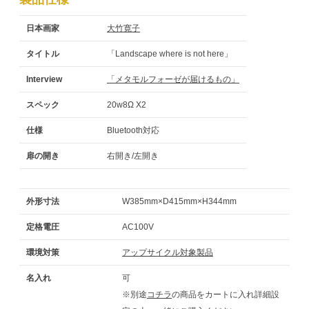
日本画家
大竹寛子
タイトル
「Landscape where is not here」
Interview
「メタモルフォーゼが届けるもの」
スペック
20w8Ω X2
仕様
Bluetooth対応
扉の開き
右開き/左開き
外形寸法
W385mm×D415mm×H344mm
定格電圧
AC100V
環境対策
アップサイクル対象製品
名入れ
可
※別途
コチラ
の商品をカートに入れ詳細設