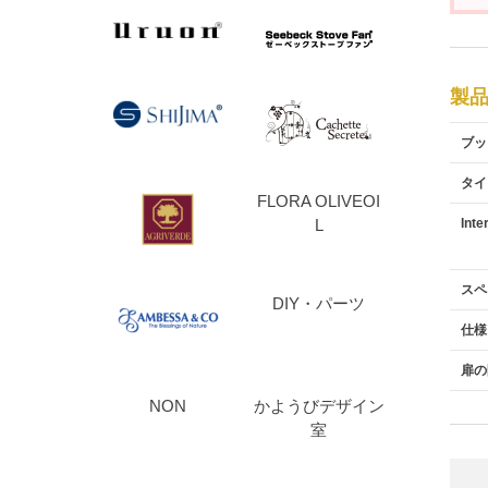
製
ブッ
タイ
FLORA OLIVEOI
Inte
L
スペ
DIY・パーツ
仕様
扉の
NON
かようびデザイン
室