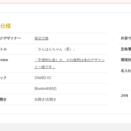
品仕様
クデザイナー
祖父江慎
外形
トル
「さんはんちゃん（黒）」
定格
rview
「不便利な楽しさ。その発想は本のデザイン
環境
と一緒です」
名入
ック
20w8Ω X2
Bluetooth対応
JAN
開き
右開き/左開き