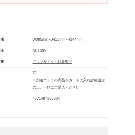
寸法
W385mm×D415mm×H344mm
電圧
AC100V
対策
アップサイクル対象製品
れ
可
※別途
コチラ
の商品をカートに入れ詳細設定
の上、一緒にご購入ください
4571497890604