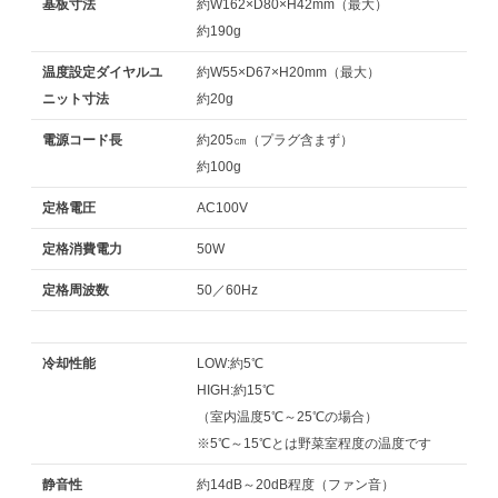
基板寸法
約W162×D80×H42mm（最大）
約190g
温度設定ダイヤルユ
約W55×D67×H20mm（最大）
ニット寸法
約20g
電源コード長
約205㎝（プラグ含まず）
約100g
定格電圧
AC100V
定格消費電力
50W
定格周波数
50／60Hz
冷却性能
LOW:約5℃
HIGH:約15℃
（室内温度5℃～25℃の場合）
※5℃～15℃とは野菜室程度の温度です
静音性
約14dB～20dB程度（ファン音）