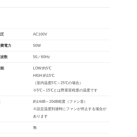
電圧
AC100V
消費電力
50W
周波数
50／60Hz
性能
LOW:約5℃
HIGH:約15℃
（室内温度5℃～25℃の場合）
※5℃～15℃とは野菜室程度の温度です
性
約14dB～20dB程度（ファン音）
※設定温度到達時にファンが停止する場合が
あります
無