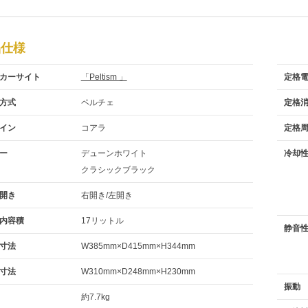
品仕様
カーサイト
「Peltism 」
定格
方式
ペルチェ
定格
イン
コアラ
定格
ー
デューンホワイト
冷却
クラシックブラック
開き
右開き/左開き
内容積
17リットル
静音
寸法
W385mm×D415mm×H344mm
寸法
W310mm×D248mm×H230mm
振動
約7.7kg