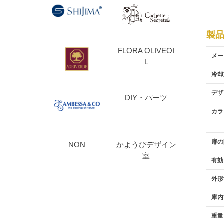
製
FLORA OLIVEOI
メー
L
冷却
デザ
DIY・パーツ
カラ
扉の
NON
かようびデザイン
室
有効
外形
庫内
重量