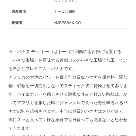
してください。
原産国名
トーゴ共和国
販売者
AMBESSA & CO
ラ・バナヌ デュ トーゴはトーゴ共和国の南西部に位置する
「小さな市場」を意味する首都ロメの小さな工場で加工してい
る希少なプレミアム・バナナです。
アフリカの大地のパワーを蓄えた良質なバナナを保存料・添加
物・砂糖を一切使用しないでスティック状に乾燥させてありま
す。ハイエナジーを感じさせる濃密な甘みと程よい酸味は、か
つてアフリカを旅した時にジャングルで食べた野性味溢れるバ
ナナの味を彷彿させます。本当に良質のバナナはクセが無く、
体にスッと入ってく様な感覚で毎日食べても飽きないと思わせ
てくれます。