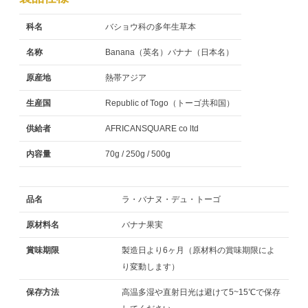
科名
バショウ科の多年生草本
名称
Banana（英名）バナナ（日本名）
原産地
熱帯アジア
生産国
Republic of Togo（トーゴ共和国）
供給者
AFRICANSQUARE co ltd
内容量
70g / 250g / 500g
品名
ラ・バナヌ・デュ・トーゴ
原材料名
バナナ果実
賞味期限
製造日より6ヶ月（原材料の賞味期限によ
り変動します）
保存方法
高温多湿や直射日光は避けて5~15℃で保存