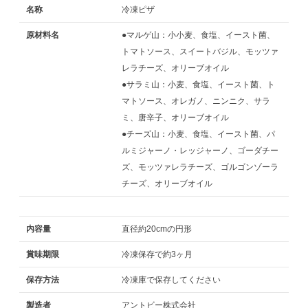
名称
冷凍ピザ
原材料名
●マルゲ山：小小麦、食塩、イースト菌、
トマトソース、スイートバジル、モッツァ
レラチーズ、オリーブオイル
●サラミ山：小麦、食塩、イースト菌、ト
マトソース、オレガノ、ニンニク、サラ
ミ、唐辛子、オリーブオイル
●チーズ山：小麦、食塩、イースト菌、パ
ルミジャーノ・レッジャーノ、ゴーダチー
ズ、モッツァレラチーズ、ゴルゴンゾーラ
チーズ、オリーブオイル
内容量
直径約20cmの円形
賞味期限
冷凍保存で約3ヶ月
保存方法
冷凍庫で保存してください
製造者
アントビー株式会社