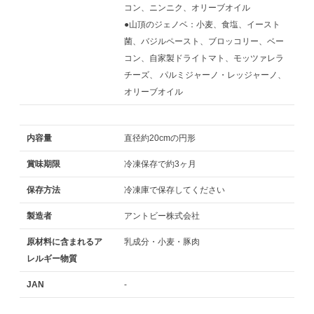
コン、ニンニク、オリーブオイル
●山頂のジェノベ：小麦、食塩、イースト
菌、バジルペースト、ブロッコリー、ベー
コン、自家製ドライトマト、モッツァレラ
チーズ、 パルミジャーノ・レッジャーノ、
オリーブオイル
内容量
直径約20cmの円形
賞味期限
冷凍保存で約3ヶ月
保存方法
冷凍庫で保存してください
製造者
アントビー株式会社
原材料に含まれるア
乳成分・小麦・豚肉
レルギー物質
JAN
-