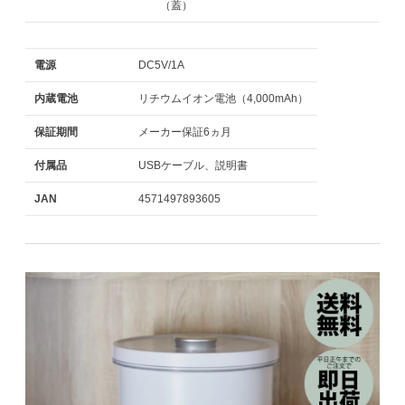
（蓋）
電源
DC5V/1A
内蔵電池
リチウムイオン電池（4,000mAh）
保証期間
メーカー保証6ヵ月
付属品
USBケーブル、説明書
JAN
4571497893605