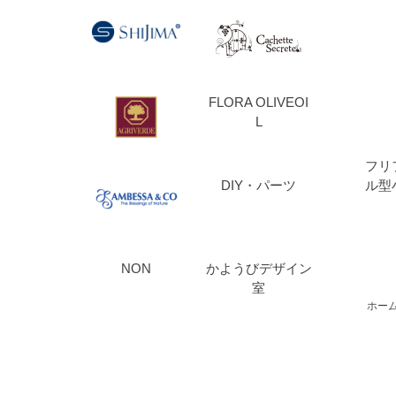
FLORA OLIVEOI
L
フリ
ル型
DIY・パーツ
NON
かようびデザイン
室
ホー