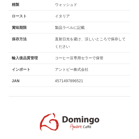
精製
ウォッシュド
ロースト
イタリア
賞味期限
製品ラベルに記載
保存方法
直射日光を避け、涼しいところで保存して
ください
輸入後品質管理
コーヒー豆専用セラーで保管
インポート
アントビー株式会社
JAN
4571497896521