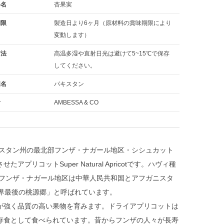
料名
杏果実
期限
製造日より6ヶ月（原材料の賞味期限により
変動します）
方法
高温多湿や直射日光は避けて5~15℃で保存
してください。
国名
パキスタン
者
AMBESSA & CO
ィスタン州の最北部フンザ・ナガール地区・シシュカット
ットSuper Natural Apricotです。ハヴィ種
 フンザ・ナガール地区は中華人民共和国とアフガニスタ
世界最後の桃源郷」と呼ばれています。
が強く品質の高い果物を育みます。ドライアプリコットは
存食として食べられています。昔からフンザの人々が長寿