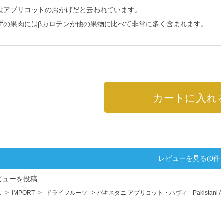
はアプリコットのおかげだと云われています。
ずの果肉にはβカロテンが他の果物に比べて非常に多く含まれます。
レビューを見る(0件
ビューを投稿
ム
>
IMPORT
>
ドライフルーツ
> パキスタニ アプリコット・ハヴィ Pakistani Apri