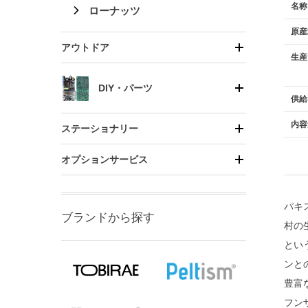
名称
ローナッツ
原産
アウトドア
生産
DIY・パーツ
供給
内容
ステーショナリー
オプションサービス
パキ
ブランドから探す
村の生
とい
ンと
豊富
フン