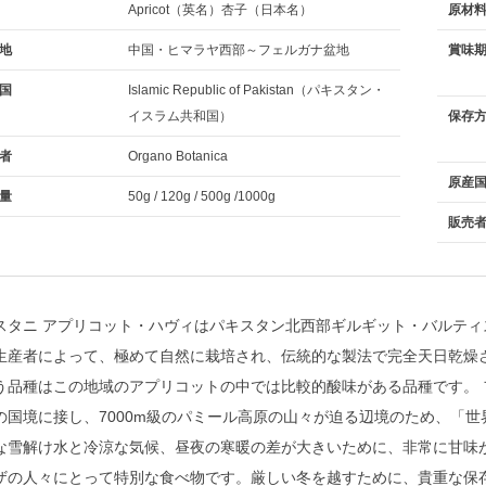
Apricot（英名）杏子（日本名）
原材
地
中国・ヒマラヤ西部～フェルガナ盆地
賞味
国
Islamic Republic of Pakistan（パキスタン・
イスラム共和国）
保存
者
Organo Botanica
原産
量
50g / 120g / 500g /1000g
販売
スタニ アプリコット・ハヴィはパキスタン北西部ギルギット・バルテ
産者によって、極めて自然に栽培され、伝統的な製法で完全天日乾燥させたアプリコ
う品種はこの地域のアプリコットの中では比較的酸味がある品種です。
の国境に接し、7000m級のパミール高原の山々が迫る辺境のため、「
な雪解け水と冷涼な気候、昼夜の寒暖の差が大きいために、非常に甘味
ザの人々にとって特別な食べ物です。厳しい冬を越すために、貴重な保