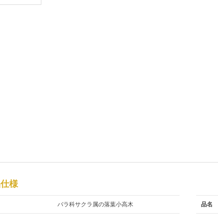
品仕様
バラ科サクラ属の落葉小高木
品名