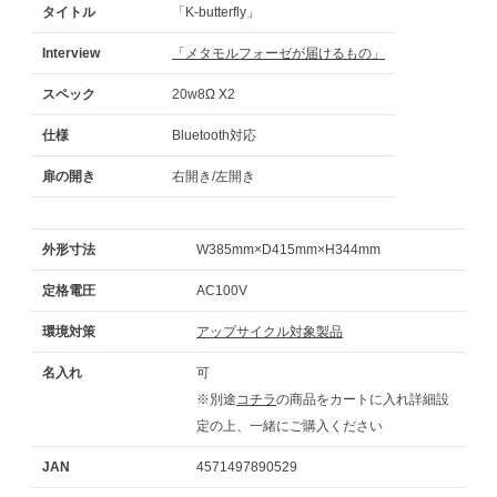
タイトル
「K-butterfly」
Interview
「メタモルフォーゼが届けるもの」
スペック
20w8Ω X2
仕様
Bluetooth対応
扉の開き
右開き/左開き
外形寸法
W385mm×D415mm×H344mm
定格電圧
AC100V
環境対策
アップサイクル対象製品
名入れ
可
※別途
コチラ
の商品をカートに入れ詳細設
定の上、一緒にご購入ください
JAN
4571497890529